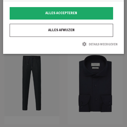
Profuomo Shirt x cutaway
Profuomo PP2HC10009-
ALLES ACCEPTEREN
sc sf linnen blauw
l.blauw
€
119,95
€
129,95
ALLES AFWIJZEN
DETAILS WEERGEVEN
Strikt noodzakelijk
Prestatie
Targeting
Functioneel
Strikt noodzakelijke cookies maken de kernfunctionaliteiten van de website
mogelijk, zoals gebruikersaanmelding en accountbeheer. De website kan niet
goed worden gebruikt zonder de strikt noodzakelijke cookies.
Naam
Aanbieder / Domein
Vervaldatum
Omschrijving
CookieScriptConsent
CookieScript
1 maand
Deze cookie
degroenelantaarnmode.nl
wordt gebruikt
door de Cookie-
Script.com-
service om de
cookievoorkeure
van bezoekers