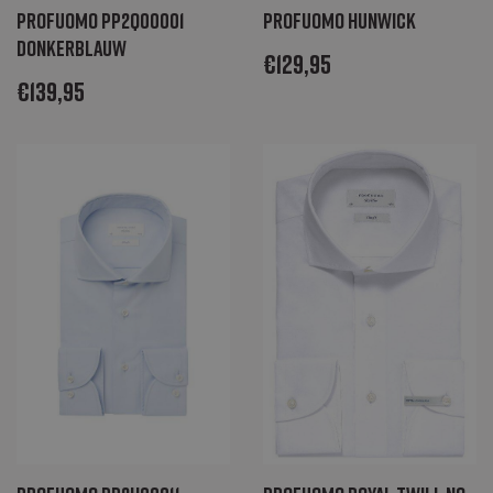
te onthouden.
Profuomo PP2Q00001
Profuomo Hunwick
De cookie-
banner van
donkerblauw
Cookie-
€
129,95
Script.com is
noodzakelijk om
€
139,95
correct te
werken.
_GRECAPTCHA
Google LLC
6 maanden
Google
www.google.com
reCAPTCHA
plaatst een
noodzakelijke
cookie
(_GRECAPTCHA)
wanneer deze
wordt uitgevoerd
met het oog op
de risicoanalyse
_abck
Akamai Technologies
1 jaar
Deze cookie
.list-manage.com
wordt gebruikt
om verkeer te
analyseren om
te bepalen of
het
geautomatiseer
verkeer is dat
wordt
gegenereerd
door IT-systemen
of een