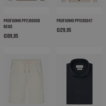
Profuomo PP2J00008
Profuomo PPVJ30047
beige
€
129,95
€
109,95