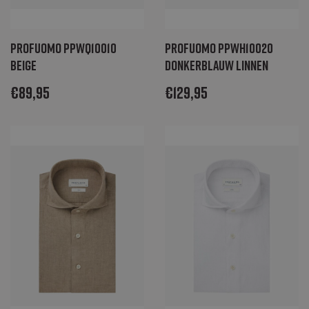
Profuomo PPWQ10010
Profuomo PPWH10020
beige
donkerblauw linnen
€
89,95
€
129,95