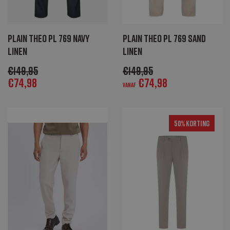
Plain Theo PL 769 navy
Plain Theo PL 769 sand
linen
linen
€
149,95
€
149,95
€
74,98
€
74,98
Vanaf
50% Korting