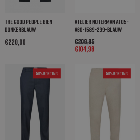
The Good People Bien
Atelier Noterman AT05-
donkerblauw
A60-1589-299-Blauw
€
220,00
€
209,95
€
104,98
50% Korting
50% Korting