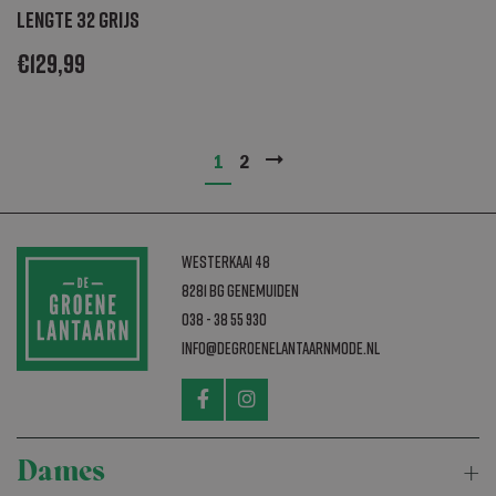
Lengte 32 grijs
€
129,99
1
2
Westerkaai 48
8281 BG Genemuiden
038 - 38 55 930
info@degroenelantaarnmode.nl
Dames