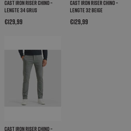
Cast Iron Riser Chino –
Cast Iron Riser Chino –
unieke waarde op
voor elke bezochte
Lengte 34 grijs
Lengte 32 beige
pagina en werkt
deze bij en wordt
gebruikt om
€
129,99
€
129,99
paginaweergaven
te tellen en bij te
houden.
Cast Iron Riser Chino –