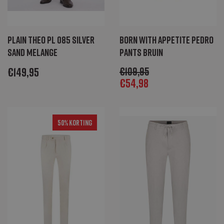
Plain Theo PL 085 silver
Born with Appetite Pedro
sand melange
pants bruin
€
149,95
€
109,95
€
54,98
50% Korting