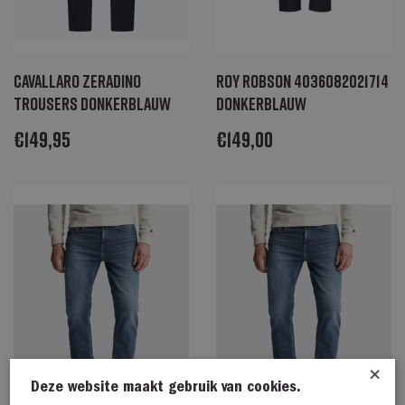
Cavallaro Zeradino
Roy Robson 4036082021714
Trousers donkerblauw
donkerblauw
€
149,95
€
149,00
×
Deze website maakt gebruik van cookies.