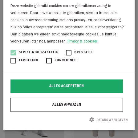
Deze website gebruikt cookies om uw gebruikerservaring te
verbeteren. Door onze website te gebruiken, stemt u in met alle
cookies in overeenstemming met ons privacy- en cookieverklaring.
Cast Iron Valver regular
Cast Iron Valver regular
Klik op 'Alles accepteren' om te accepteren. Kies je voor weigeren?
pure mid blue – lengte 34
pure mid blue – lengte 32
Dan plaatsen we alleen strikt noodzakelijke cookies. Je kunt je
€
139,99
€
139,99
voorkeuren later nog aanpassen.
Privacy & cookies
STRIKT NOODZAKELIJK
PRESTATIE
TARGETING
FUNCTIONEEL
ALLES ACCEPTEREN
ALLES AFWIJZEN
DETAILS WEERGEVEN