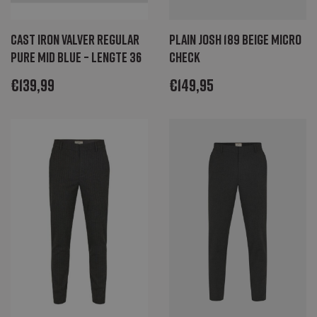
Strikt noodzakelijk
Prestatie
Targeting
Functioneel
Strikt noodzakelijke cookies maken de kernfunctionaliteiten van de website
Cast Iron Valver regular
Plain Josh 189 beige micro
mogelijk, zoals gebruikersaanmelding en accountbeheer. De website kan niet
pure mid blue – lengte 36
check
goed worden gebruikt zonder de strikt noodzakelijke cookies.
Naam
Aanbieder / Domein
Vervaldatum
Omschrijving
€
139,99
€
149,95
CookieScriptConsent
CookieScript
1 maand
Deze cookie
degroenelantaarnmode.nl
wordt gebruikt
door de Cookie-
Script.com-
service om de
cookievoorkeure
van bezoekers
te onthouden.
De cookie-
banner van
Cookie-
Script.com is
noodzakelijk om
correct te
werken.
_GRECAPTCHA
Google LLC
6 maanden
Google
www.google.com
reCAPTCHA
plaatst een
noodzakelijke
cookie
(_GRECAPTCHA)
wanneer deze