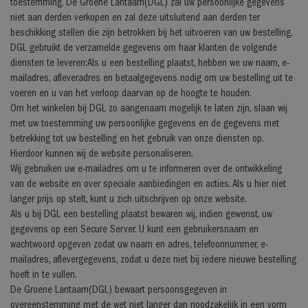
toestemming. De Groene Lantaarn(DGL) zal uw persoonlijke gegevens
niet aan derden verkopen en zal deze uitsluitend aan derden ter
beschikking stellen die zijn betrokken bij het uitvoeren van uw bestelling.
DGL gebruikt de verzamelde gegevens om haar klanten de volgende
diensten te leveren:Als u een bestelling plaatst, hebben we uw naam, e-
mailadres, afleveradres en betaalgegevens nodig om uw bestelling uit te
voeren en u van het verloop daarvan op de hoogte te houden.
Om het winkelen bij DGL zo aangenaam mogelijk te laten zijn, slaan wij
met uw toestemming uw persoonlijke gegevens en de gegevens met
betrekking tot uw bestelling en het gebruik van onze diensten op.
Hierdoor kunnen wij de website personaliseren.
Wij gebruiken uw e-mailadres om u te informeren over de ontwikkeling
van de website en over speciale aanbiedingen en acties. Als u hier niet
langer prijs op stelt, kunt u zich uitschrijven op onze website.
Als u bij DGL een bestelling plaatst bewaren wij, indien gewenst, uw
gegevens op een Secure Server. U kunt een gebruikersnaam en
wachtwoord opgeven zodat uw naam en adres, telefoonnummer, e-
mailadres, aflevergegevens, zodat u deze niet bij iedere nieuwe bestelling
hoeft in te vullen.
De Groene Lantaarn(DGL) bewaart persoonsgegeven in
overeenstemming met de wet niet langer dan noodzakelijk in een vorm