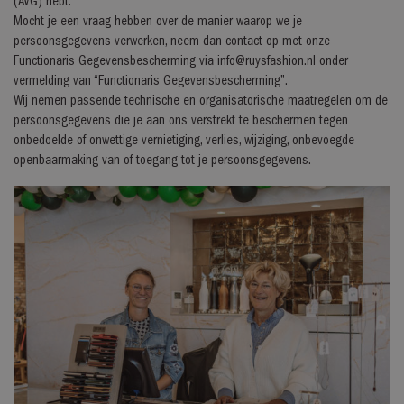
(AVG) hebt.
banner van
Cookie-
Mocht je een vraag hebben over de manier waarop we je
Script.com is
persoonsgegevens verwerken, neem dan contact op met onze
noodzakelijk om
correct te
Functionaris Gegevensbescherming via info@ruysfashion.nl onder
werken.
vermelding van “Functionaris Gegevensbescherming”.
_GRECAPTCHA
Google LLC
6 maanden
Google
Wij nemen passende technische en organisatorische maatregelen om de
www.google.com
reCAPTCHA
persoonsgegevens die je aan ons verstrekt te beschermen tegen
plaatst een
noodzakelijke
onbedoelde of onwettige vernietiging, verlies, wijziging, onbevoegde
cookie
(_GRECAPTCHA)
openbaarmaking van of toegang tot je persoonsgegevens.
wanneer deze
wordt uitgevoerd
met het oog op
de risicoanalyse
_abck
Akamai Technologies
1 jaar
Deze cookie
.list-manage.com
wordt gebruikt
om verkeer te
analyseren om
te bepalen of
het
geautomatiseer
verkeer is dat
wordt
gegenereerd
door IT-systemen
of een
menselijke
gebruiker