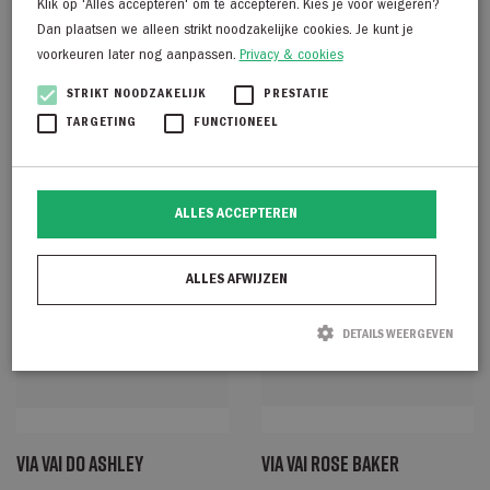
Klik op 'Alles accepteren' om te accepteren. Kies je voor weigeren?
€
169,95
€
179,95
Dan plaatsen we alleen strikt noodzakelijke cookies. Je kunt je
€
89,98
voorkeuren later nog aanpassen.
Privacy & cookies
STRIKT NOODZAKELIJK
PRESTATIE
TARGETING
FUNCTIONEEL
ALLES ACCEPTEREN
ALLES AFWIJZEN
DETAILS WEERGEVEN
Strikt noodzakelijk
Prestatie
Targeting
Functioneel
Strikt noodzakelijke cookies maken de kernfunctionaliteiten van de website
Via Vai Do Ashley
Via Vai Rose Baker
mogelijk, zoals gebruikersaanmelding en accountbeheer. De website kan niet
goed worden gebruikt zonder de strikt noodzakelijke cookies.