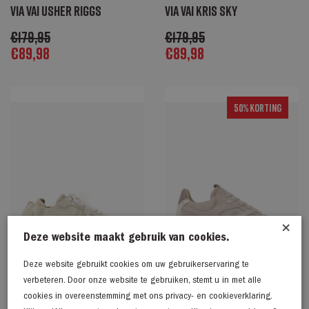
Via Vai Usher Riggs
Via Vai Kris Sky
€
179,95
€
179,95
€
89,98
€
89,98
50% Korting
×
Deze website maakt gebruik van cookies.
Deze website gebruikt cookies om uw gebruikerservaring te
verbeteren. Door onze website te gebruiken, stemt u in met alle
cookies in overeenstemming met ons privacy- en cookieverklaring.
Via Vai June Haylee
Via Vai Nilla Macy beige