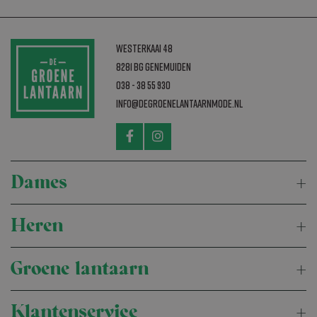
te tellen en bij te
houden.
Westerkaai 48
8281 BG Genemuiden
038 - 38 55 930
info@degroenelantaarnmode.nl
Dames
Heren
Groene lantaarn
Klantenservice