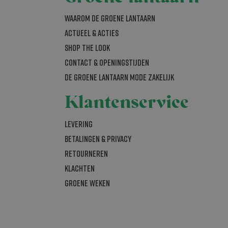
bleclick en voert
Waarom De Groene Lantaarn
om de sessiestatus
uiker de website
nties die de
Actueel & acties
t hij de genoemde
al Analytics -
SHOP THE LOOK
gemeen gebruikte
bruikt om unieke
 Analytics en
Contact & openingstijden
rig gegenereerd
rken (throttle
nomen in elk
De Groene Lantaarn mode zakelijk
bezoekers-,
r de
bleClick
n of de browser
Klantenservice
ersteunt.
bleclick en voert
Levering
uiker de website
nties die de
Betalingen & Privacy
t hij de genoemde
Retourneren
Klachten
iging van de site
Groene Weken
om de sessiestatus
. Het slaat een