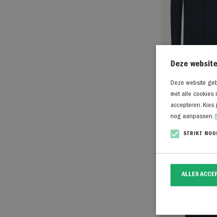
Deze website
Deze website gebr
Saint Steve Dirk-
met alle cookies 
donkerblauw
accepteren. Kies 
€
119,95
nog aanpassen.
STRIKT NOO
ALLES ACCE