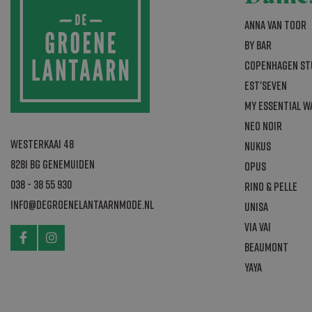
sbjs_session
_gcl_au
Anna van Toor
_ga_B5K9FM0W
By Bar
_ga
Copenhagen St
_gat_gtag_UA
Est'seven
My Essential 
test_cookie
Neo Noir
Westerkaai 48
Nukus
sbjs_first_add
IDE
8281 BG Genemuiden
Opus
sbjs_udata
038 - 38 55 930
Rino & Pelle
sbjs_migration
info@degroenelantaarnmode.nl
Unisa
sbjs_current
Via Vai
ak_bmsc
Beaumont
_ga_2NGWLLXW
YAYA
sbjs_first
_gid