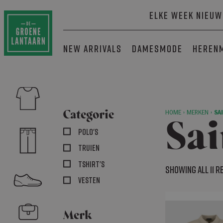
Elke week nieuw
New arrivals
Damesmode
Heren
Categorie
HOME
›
MERKEN
›
SA
Sai
Polo's
Truien
Tshirt's
Showing all 11 
Vesten
Merk