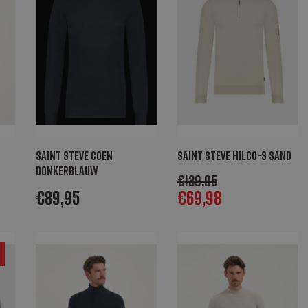
Saint Steve Coen
Saint Steve Hilco-S sand
donkerblauw
€
139,95
€
89,95
€
69,98