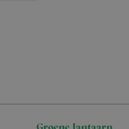
countbeheer. De
ipt.com-service om
en. De cookie-
m correct te
ookie
d met het oog op
lyseren om te
 wordt
jke gebruiker
ijst te beheren
s
Groene lantaarn
als realtime