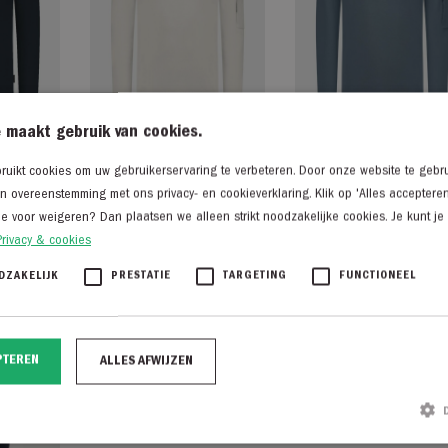
 maakt gebruik van cookies.
uikt cookies om uw gebruikerservaring te verbeteren. Door onze website te gebru
s
Saint Steve Axel-s sand
Saint Steve Axel-s bl
in overeenstemming met ons privacy- en cookieverklaring. Klik op 'Alles acceptere
€
139,95
€
139,95
je voor weigeren? Dan plaatsen we alleen strikt noodzakelijke cookies. Je kunt je
€
69,98
Privacy & cookies
DZAKELIJK
PRESTATIE
TARGETING
FUNCTIONEEL
PTEREN
ALLES AFWIJZEN