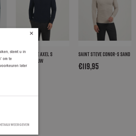
×
iken, stemt u in
auw
Saint Steve Axel S
Saint Steve Conor-s sand
n' om te
donkerblauw
€
119,95
 voorkeuren later
€
139,95
DETAILS WEERGEVEN