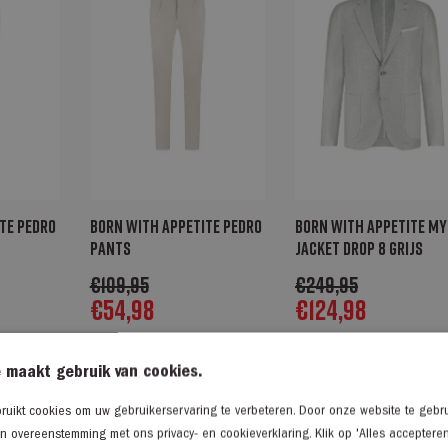
te Pedro
Born with Appetite Pedro
Born with Appetite My
pants
jacket drop 8 grijs
€
109,95
€
249,95
€
54,98
€
124,98
 maakt gebruik van cookies.
rting
uikt cookies om uw gebruikerservaring te verbeteren. Door onze website te gebru
in overeenstemming met ons privacy- en cookieverklaring. Klik op 'Alles acceptere