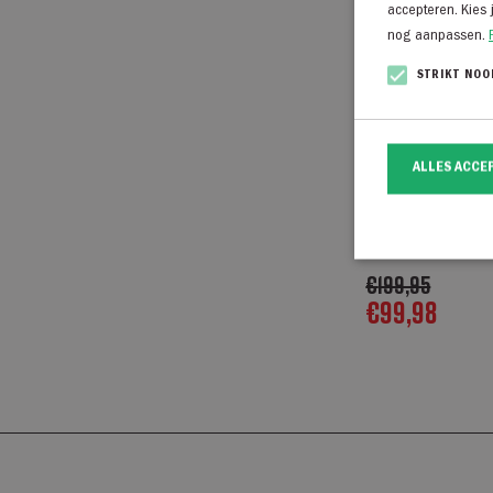
accepteren. Kies 
nog aanpassen.
STRIKT NOO
ALLES ACCE
Born With Appet
Jersey donkerbl
€
199,95
€
99,98
Strikt noodzakelij
website kan niet go
Naam
CookieScriptCo