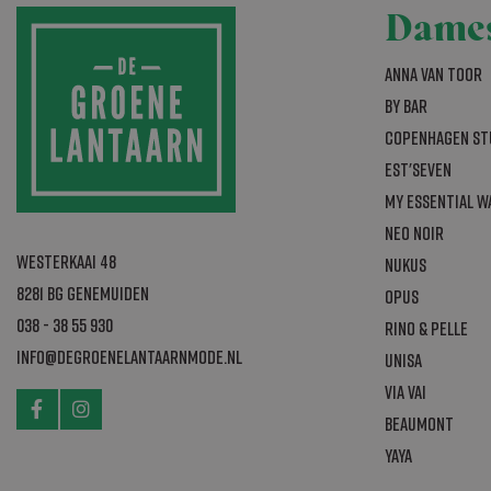
_GRECAPTCHA
Dame
_abck
Anna van Toor
By Bar
Copenhagen St
Naam
Aanbi
Est'seven
Naam
bm_sz
The R
My Essential 
Naam
Group
bm_sv
.list-
Neo Noir
_fbp
sbjs_current_a
Westerkaai 48
Nukus
sbjs_session
8281 BG Genemuiden
Opus
_gcl_au
_ga_B5K9FM0W
038 - 38 55 930
Rino & Pelle
info@degroenelantaarnmode.nl
_ga
Unisa
_gat_gtag_UA
Via Vai
Beaumont
test_cookie
YAYA