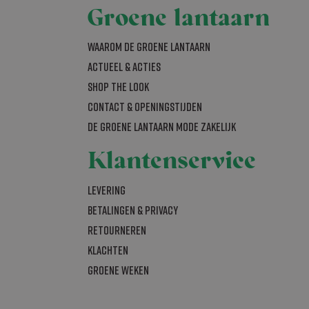
ookie
Groene lantaarn
d met het oog op
lyseren om te
Waarom De Groene Lantaarn
 wordt
jke gebruiker
Actueel & acties
SHOP THE LOOK
Contact & openingstijden
ijst te beheren
De Groene Lantaarn mode zakelijk
s
Klantenservice
als realtime
bleclick en voert
Levering
om de sessiestatus
uiker de website
nties die de
Betalingen & Privacy
t hij de genoemde
al Analytics -
Retourneren
gemeen gebruikte
bruikt om unieke
 Analytics en
Klachten
rig gegenereerd
rken (throttle
nomen in elk
Groene Weken
bezoekers-,
r de
bleClick
n of de browser
ersteunt.