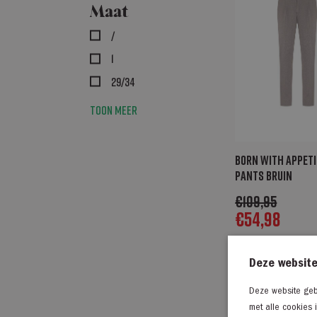
Maat
/
1
29/34
Toon meer
Born with Appeti
pants bruin
€
109,95
€
54,98
Deze website
50% Ko
Deze website gebr
met alle cookies 