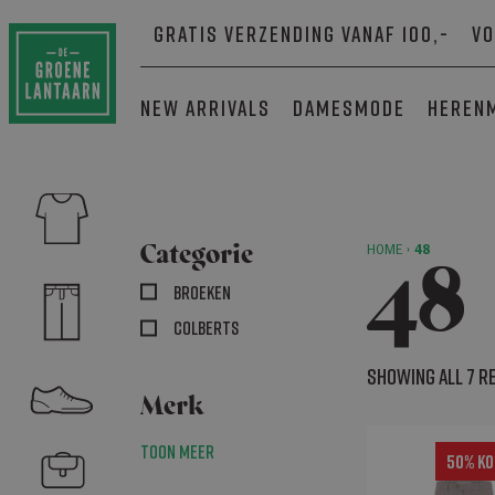
Gratis verzending vanaf 100,-
Vo
New arrivals
Damesmode
Heren
Categorie
HOME
›
48
48
Broeken
Colberts
Showing all 7 r
Merk
Toon meer
50% Ko