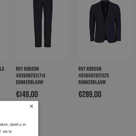
lo
Roy Robson
Roy Robson
4036082021714
4036082021325
donkerblauw
donkerblauw
€
149,00
€
289,00
×
iken, stemt u in
n' om te