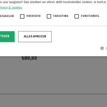
je voor weigeren? Dan plaatsen we alleen strikt noodzakelijke cookies. Je kunt je
Privacy & cookies
DZAKELIJK
PRESTATIE
TARGETING
FUNCTIONEEL
PTEREN
ALLES AFWIJZEN
ite Mylo
Profuomo PPWQ10010 beige
auw
€
89,95
Strikt noodzakelijk
Prestatie
Targeting
Functioneel
ke cookies maken de kernfunctionaliteiten van de website mogelijk, zoals gebruikersaanmelding en ac
ed worden gebruikt zonder de strikt noodzakelijke cookies.
Aanbieder / Domein
Vervaldatum
Omschrijving
nsent
CookieScript
1 maand
Deze cookie wordt gebruikt door de Cookie-Scr
degroenelantaarnmode.nl
de cookievoorkeuren van bezoekers te onthoud
banner van Cookie-Script.com is noodzakelijk o
werken.