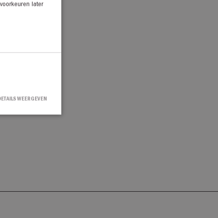
 voorkeuren later
DETAILS WEERGEVEN
countbeheer. De
ipt.com-service om
en. De cookie-
m correct te