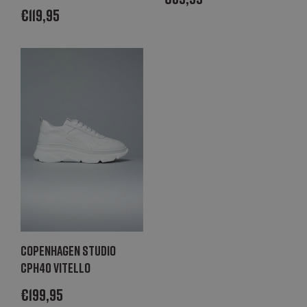
€
119,95
noodzakelijk om
correct te
werken.
_GRECAPTCHA
Google LLC
6 maanden
Google
www.google.com
reCAPTCHA
plaatst een
noodzakelijke
cookie
(_GRECAPTCHA)
wanneer deze
wordt uitgevoerd
met het oog op
de risicoanalyse
_abck
Akamai Technologies
1 jaar
Deze cookie
.list-manage.com
wordt gebruikt
om verkeer te
analyseren om
te bepalen of
het
geautomatiseer
verkeer is dat
wordt
gegenereerd
Copenhagen Studio
door IT-systemen
of een
CPH40 vitello
menselijke
gebruiker
€
199,95