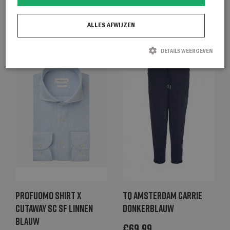
€
139,95
€
139,95
ALLES AFWIJZEN
DETAILS WEERGEVEN
Strikt noodzakelijk
Prestatie
Targeting
Functioneel
Strikt noodzakelijke cookies maken de kernfunctionaliteiten van de website
mogelijk, zoals gebruikersaanmelding en accountbeheer. De website kan niet
goed worden gebruikt zonder de strikt noodzakelijke cookies.
Naam
Aanbieder / Domein
Vervaldatum
Omschrijving
CookieScriptConsent
CookieScript
1 maand
Deze cookie
degroenelantaarnmode.nl
wordt gebruikt
door de Cookie-
Script.com-
service om de
cookievoorkeure
Profuomo Shirt x
TQ Amsterdam Carrie
van bezoekers
te onthouden.
cutaway sc sf linnen
donkerblauw
De cookie-
banner van
blauw
Cookie-
€
69,99
Script.com is