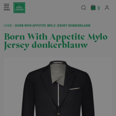
0
HOME
›
BORN WITH APPETITE MYLO JERSEY DONKERBLAUW
Born With Appetite Mylo
Jersey donkerblauw