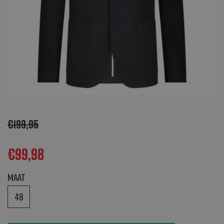
€
199,95
€
99,98
Maat
48