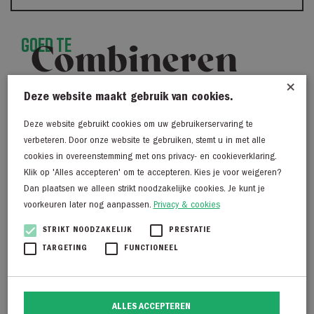
Goed te
Combineren
×
Deze website maakt gebruik van cookies.
Deze website gebruikt cookies om uw gebruikerservaring te
verbeteren. Door onze website te gebruiken, stemt u in met alle
cookies in overeenstemming met ons privacy- en cookieverklaring.
Klik op 'Alles accepteren' om te accepteren. Kies je voor weigeren?
Dan plaatsen we alleen strikt noodzakelijke cookies. Je kunt je
voorkeuren later nog aanpassen.
Privacy & cookies
STRIKT NOODZAKELIJK
PRESTATIE
TARGETING
FUNCTIONEEL
Profuomo PP2Q00001
Cavallaro Merino Roll
ALLES ACCEPTEREN
donkerblauw
Neck Pullover bruin