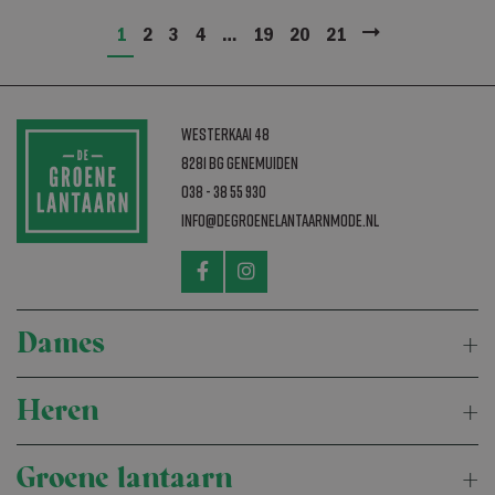
1
2
3
4
…
19
20
21
Westerkaai 48
8281 BG Genemuiden
038 - 38 55 930
info@degroenelantaarnmode.nl
Dames
Heren
Groene lantaarn