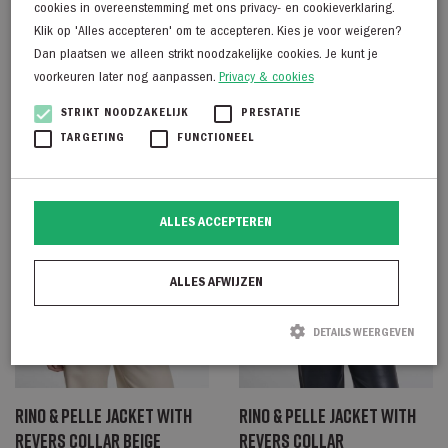
with collar grijs
rib cuffs
cookies in overeenstemming met ons privacy- en cookieverklaring.
Klik op 'Alles accepteren' om te accepteren. Kies je voor weigeren?
€
139,95
€
149,95
Dan plaatsen we alleen strikt noodzakelijke cookies. Je kunt je
voorkeuren later nog aanpassen.
Privacy & cookies
STRIKT NOODZAKELIJK
PRESTATIE
TARGETING
FUNCTIONEEL
ALLES ACCEPTEREN
ALLES AFWIJZEN
DETAILS WEERGEVEN
Strikt noodzakelijk
Prestatie
Targeting
Functioneel
Rino & Pelle Jacket with
Rino & Pelle Jacket with
revers collar beige
revers collar
Strikt noodzakelijke cookies maken de kernfunctionaliteiten van de website