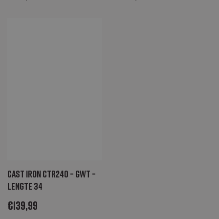
gebruikt om
paginaweergaven
te tellen en bij te
houden.
Cast Iron CTR240 – GWT –
lengte 34
€
139,99