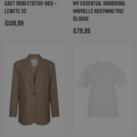
Cast Iron CTR750-BGS –
My Essential Wardrobe
lengte 32
MWHelle Assymmetric
blouse
€
139,99
€
79,95