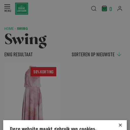
0
HOME
›
SWING
Swing
Enig resultaat
50% Korting
×
Deze website maakt gebruik van cookies.