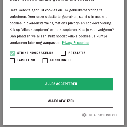
Deze website gebruikt cookies om uw gebruikerservaring te
verbeteren. Door onze website te gebruiken, stemt u in met alle
Swing jurk 5AJ13000-6801
cookies in overeenstemming met ons privacy- en cookieverklaring.
Klik op 'Alles accepteren' om te accepteren. Kies je voor weigeren?
€
249,99
Dan plaatsen we alleen strikt noodzakelijke cookies. Je kunt je
€
125,00
voorkeuren later nog aanpassen.
Privacy & cookies
STRIKT NOODZAKELIJK
PRESTATIE
TARGETING
FUNCTIONEEL
Westerkaai 48
8281 BG Genemuiden
ALLES ACCEPTEREN
038 - 38 55 930
info@degroenelantaarnmode.nl
ALLES AFWIJZEN
DETAILS WEERGEVEN