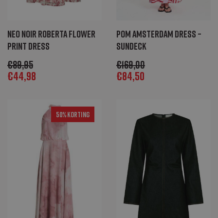
Neo Noir Roberta flower
POM Amsterdam DRESS –
print dress
Sundeck
€
89,95
€
169,00
€
44,98
€
84,50
50% Korting