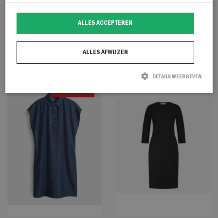
Jane Lushka Devitta
Yaya V-neck knitted dress
ALLES ACCEPTEREN
Hemdkleid aus Viskose:
short sle
€
169,95
€
99,95
ALLES AFWIJZEN
DETAILS WEERGEVEN
50% Korting
Strikt noodzakelijk
Prestatie
Targeting
Functioneel
Strikt noodzakelijke cookies maken de kernfunctionaliteiten van de website
mogelijk, zoals gebruikersaanmelding en accountbeheer. De website kan niet
goed worden gebruikt zonder de strikt noodzakelijke cookies.
Naam
Aanbieder / Domein
Vervaldatum
Omschrijving
CookieScriptConsent
CookieScript
1 maand
Deze cookie
degroenelantaarnmode.nl
wordt gebruikt
door de Cookie-
Script.com-
service om de
cookievoorkeure
van bezoekers