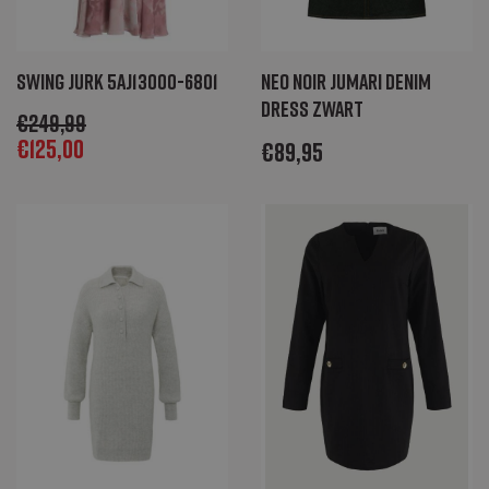
Swing jurk 5AJ13000-6801
Neo Noir Jumari denim
dress zwart
€
249,99
€
125,00
€
89,95