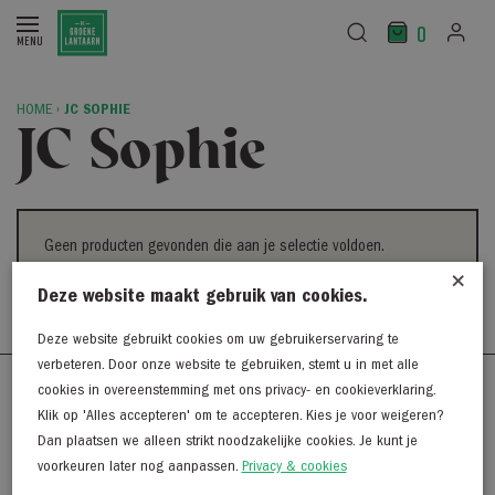
0
HOME
›
JC SOPHIE
JC Sophie
Geen producten gevonden die aan je selectie voldoen.
×
Deze website maakt gebruik van cookies.
Deze website gebruikt cookies om uw gebruikerservaring te
verbeteren. Door onze website te gebruiken, stemt u in met alle
cookies in overeenstemming met ons privacy- en cookieverklaring.
Westerkaai 48
Klik op 'Alles accepteren' om te accepteren. Kies je voor weigeren?
8281 BG Genemuiden
Dan plaatsen we alleen strikt noodzakelijke cookies. Je kunt je
038 - 38 55 930
voorkeuren later nog aanpassen.
Privacy & cookies
info@degroenelantaarnmode.nl