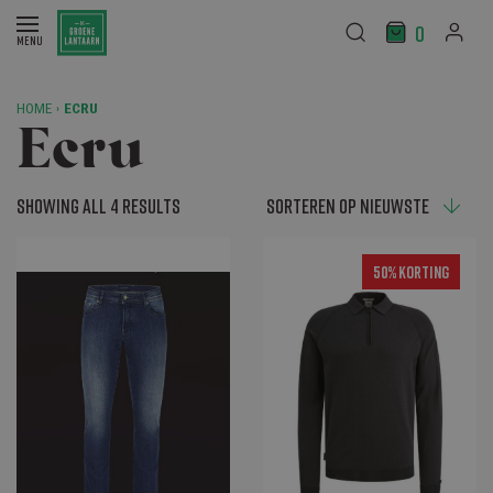
0
HOME
›
ECRU
Ecru
Showing all 4 results
50% Korting