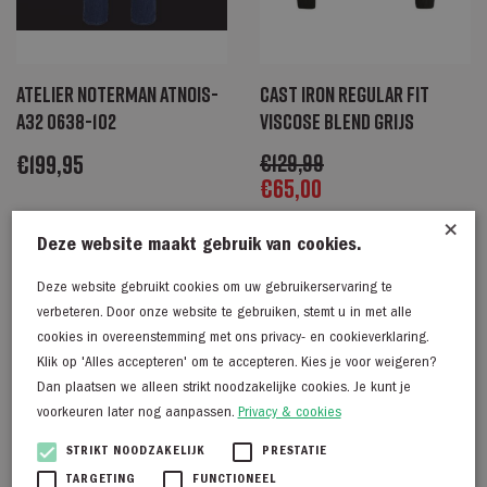
Atelier Noterman Atnois-
Cast Iron Regular fit
A32 0638-102
viscose blend grijs
€
199,95
€
129,99
€
65,00
×
Deze website maakt gebruik van cookies.
Deze website gebruikt cookies om uw gebruikerservaring te
verbeteren. Door onze website te gebruiken, stemt u in met alle
cookies in overeenstemming met ons privacy- en cookieverklaring.
Klik op 'Alles accepteren' om te accepteren. Kies je voor weigeren?
Dan plaatsen we alleen strikt noodzakelijke cookies. Je kunt je
voorkeuren later nog aanpassen.
Privacy & cookies
STRIKT NOODZAKELIJK
PRESTATIE
TARGETING
FUNCTIONEEL