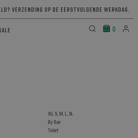
ld? Verzending op de eerstvolgende werkdag.
0
Sale
XS, S, M, L, XL
By Bar
Tshirt