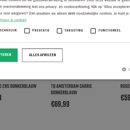
uikt cookies om uw gebruikerservaring te verbeteren. Door onze website te gebru
in overeenstemming met ons privacy- en cookieverklaring. Klik op 'Alles acceptere
je voor weigeren? Dan plaatsen we alleen strikt noodzakelijke cookies. Je kunt je
Privacy & cookies
DZAKELIJK
PRESTATIE
TARGETING
FUNCTIONEEL
PTEREN
ALLES AFWIJZEN
eo 285 donkerblauw
TQ Amsterdam Carrie
Rose
Strikt noodzakelijk
Prestatie
Targeting
Functioneel
donkerblauw
0
€
5
ke cookies maken de kernfunctionaliteiten van de website mogelijk, zoals gebruikersaanmelding en ac
€
69,99
ed worden gebruikt zonder de strikt noodzakelijke cookies.
Aanbieder / Domein
Vervaldatum
Omschrijving
nsent
CookieScript
1 maand
Deze cookie wordt gebruikt door de Cookie-Scr
degroenelantaarnmode.nl
de cookievoorkeuren van bezoekers te onthoud
banner van Cookie-Script.com is noodzakelijk o