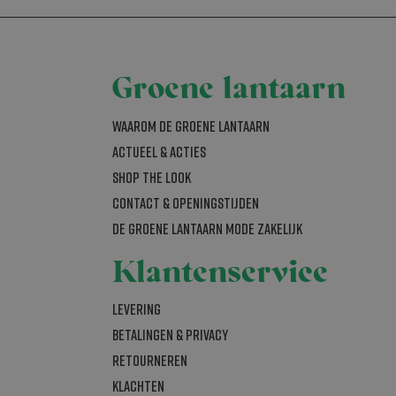
ookie
d met het oog op
Groene lantaarn
lyseren om te
 wordt
jke gebruiker
Waarom De Groene Lantaarn
Actueel & acties
SHOP THE LOOK
ijst te beheren
Contact & openingstijden
s
De Groene Lantaarn mode zakelijk
als realtime
Klantenservice
bleclick en voert
om de sessiestatus
uiker de website
nties die de
Levering
t hij de genoemde
al Analytics -
Betalingen & Privacy
gemeen gebruikte
bruikt om unieke
 Analytics en
Retourneren
rig gegenereerd
rken (throttle
nomen in elk
bezoekers-,
Klachten
r de
bleClick