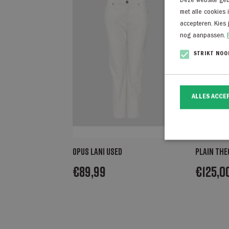
Deze website gebr
met alle cookies 
accepteren. Kies 
nog aanpassen.
STRIKT NOO
ALLES ACCE
Opus Lani used
Plain Th
€
89,99
€
125,0
Strikt noodzakelij
website kan niet go
Naam
CookieScriptCo