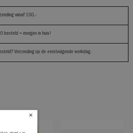
rzending vanaf 100,-
0 besteld = morgen in huis!
steld? Verzending op de eerstvolgende werkdag.
×