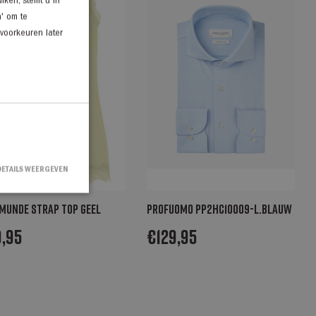
iken, stemt u in
n' om te
 voorkeuren later
DETAILS WEERGEVEN
munde Strap top geel
Profuomo PP2HC10009-l.blauw
9,95
€
129,95
countbeheer. De
ipt.com-service om
en. De cookie-
m correct te