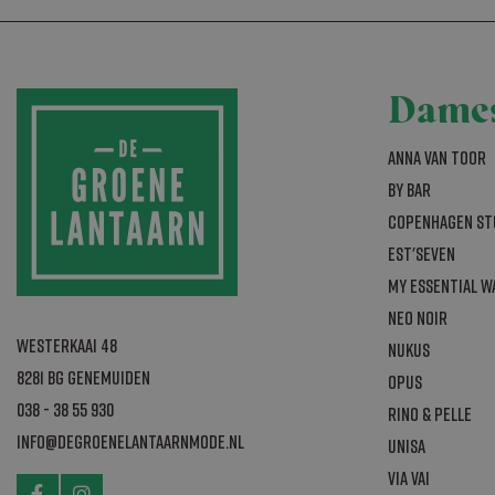
_GRECAPTCHA
Dame
_abck
Anna van Toor
By Bar
Naam
Aanbi
Copenhagen St
Naam
bm_sz
The R
Naam
Est'seven
Group
bm_sv
.list-
_fbp
My Essential 
sbjs_current_a
Neo Noir
sbjs_session
_gcl_au
Westerkaai 48
Nukus
_ga_B5K9FM0W
8281 BG Genemuiden
Opus
_ga
038 - 38 55 930
Rino & Pelle
_gat_gtag_UA
info@degroenelantaarnmode.nl
Unisa
Via Vai
test_cookie