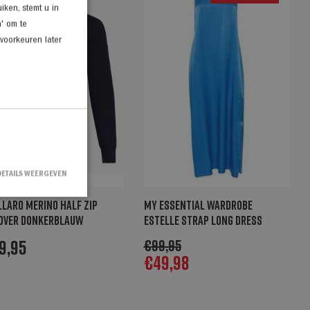
iken, stemt u in
n' om te
 voorkeuren later
DETAILS WEERGEVEN
llaro Merino Half Zip
My Essential Wardrobe
over donkerblauw
Estelle strap long dress
9,95
€
99,95
countbeheer. De
€
49,98
ipt.com-service om
en. De cookie-