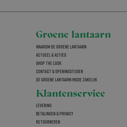
m correct te
ookie
d met het oog op
Groene lantaarn
lyseren om te
 wordt
jke gebruiker
Waarom De Groene Lantaarn
Actueel & acties
SHOP THE LOOK
ijst te beheren
Contact & openingstijden
s
als realtime
De Groene Lantaarn mode zakelijk
Klantenservice
bleclick en voert
om de sessiestatus
uiker de website
nties die de
t hij de genoemde
Levering
al Analytics -
gemeen gebruikte
Betalingen & Privacy
bruikt om unieke
 Analytics en
rig gegenereerd
rken (throttle
Retourneren
nomen in elk
bezoekers-,