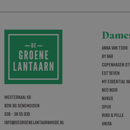
_GRECAPTCHA
Dame
_abck
Anna van Toor
By Bar
Naam
Aanbi
Naam
Copenhagen St
bm_sz
The R
Naam
Group
bm_sv
Est'seven
.list-
_fbp
sbjs_current_a
My Essential 
sbjs_session
Neo Noir
_gcl_au
_ga_B5K9FM0W
Westerkaai 48
Nukus
8281 BG Genemuiden
Opus
_ga
038 - 38 55 930
Rino & Pelle
_gat_gtag_UA
info@degroenelantaarnmode.nl
Unisa