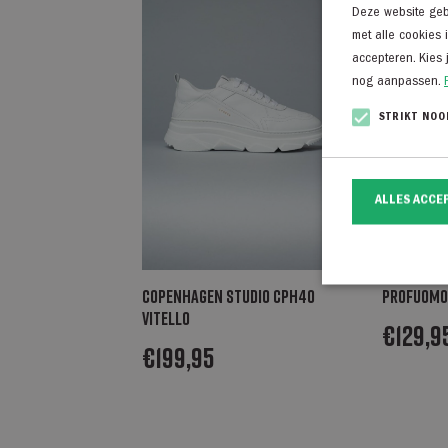
Deze website gebr
met alle cookies 
accepteren. Kies 
nog aanpassen.
STRIKT NOO
ALLES ACCE
Copenhagen Studio CPH40
Profuomo
vitello
€
129,9
€
199,95
Strikt noodzakelij
website kan niet go
Naam
CookieScriptCo