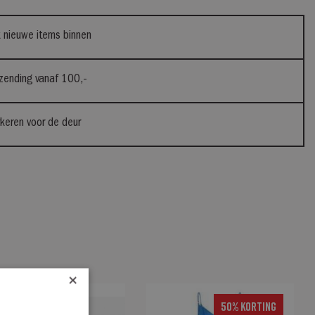
 nieuwe items binnen
rzending vanaf 100,-
rkeren voor de deur
×
50% Korting