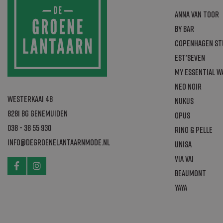
sbjs_session
_gcl_au
Anna van Toor
_ga_B5K9FM0W
By Bar
_ga
Copenhagen St
_gat_gtag_UA
Est'seven
My Essential 
test_cookie
Neo Noir
Westerkaai 48
Nukus
sbjs_first_add
IDE
8281 BG Genemuiden
Opus
sbjs_udata
038 - 38 55 930
Rino & Pelle
sbjs_migration
info@degroenelantaarnmode.nl
Unisa
sbjs_current
Via Vai
ak_bmsc
Beaumont
_ga_2NGWLLXW
YAYA
sbjs_first
_gid