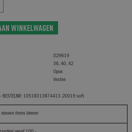
aan winkelwagen
029619
36, 40, 42
Opus
Vesten
a – BESTELNR: 10518313874413-20019 soft
 nieuwe items binnen
rzending vanaf 100,-