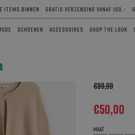
e items binnen
Gratis verzending vanaf 100,-
mode
Schoenen
Accessoires
SHOP THE LOOK
a
€
99,99
€
50,00
Maat