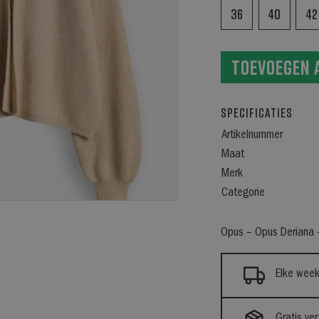
36
40
42
Toevoegen 
Specificaties
Artikelnummer
Maat
Merk
Categorie
Opus – Opus Derian
Elke week
Gratis ve