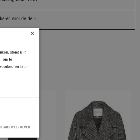
rkeren voor de deur
×
iken, stemt u in
n' om te
 voorkeuren later
DETAILS WEERGEVEN