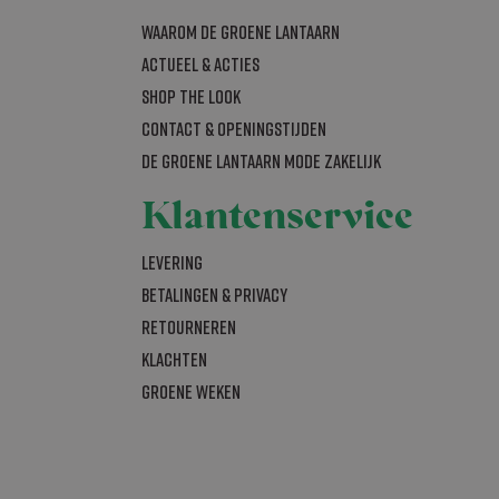
bleclick en voert
Waarom De Groene Lantaarn
om de sessiestatus
uiker de website
nties die de
Actueel & acties
t hij de genoemde
al Analytics -
SHOP THE LOOK
gemeen gebruikte
bruikt om unieke
 Analytics en
Contact & openingstijden
rig gegenereerd
rken (throttle
nomen in elk
De Groene Lantaarn mode zakelijk
bezoekers-,
r de
bleClick
Klantenservice
n of de browser
ersteunt.
bleclick en voert
Levering
uiker de website
nties die de
Betalingen & Privacy
t hij de genoemde
Retourneren
Klachten
iging van de site
Groene Weken
om de sessiestatus
. Het slaat een