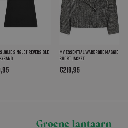
countbeheer. De
ipt.com-service om
en. De cookie-
m correct te
s Jolie Singlet reversible
My Essential Wardrobe Maggie
k/sand
short jacket
ookie
d met het oog op
9,95
€
219,95
lyseren om te
 wordt
jke gebruiker
ijst te beheren
s
Groene lantaarn
als realtime