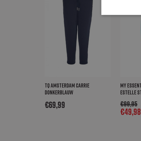
Strikt noodzakelij
website kan niet go
Naam
CookieScriptCo
_GRECAPTCHA
TQ Amsterdam Carrie
My Essen
donkerblauw
Estelle s
_abck
€
69,99
€
99,95
€
49,98
Naam
Aanbi
Naam
bm_sz
The R
Naam