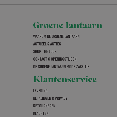
s
als realtime
bleclick en voert
Groene lantaarn
om de sessiestatus
uiker de website
nties die de
t hij de genoemde
Waarom De Groene Lantaarn
al Analytics -
gemeen gebruikte
Actueel & acties
bruikt om unieke
 Analytics en
rig gegenereerd
rken (throttle
nomen in elk
SHOP THE LOOK
bezoekers-,
r de
bleClick
Contact & openingstijden
n of de browser
ersteunt.
De Groene Lantaarn mode zakelijk
bleclick en voert
Klantenservice
uiker de website
nties die de
t hij de genoemde
Levering
Betalingen & Privacy
iging van de site
Retourneren
om de sessiestatus
Klachten