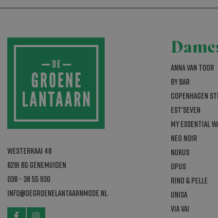
Group
bm_sv
.list-
_fbp
sbjs_current_a
sbjs_session
_gcl_au
Dame
_ga_B5K9FM0W
Anna van Toor
_ga
By Bar
_gat_gtag_UA
Copenhagen St
test_cookie
Est'seven
My Essential 
sbjs_first_add
IDE
Neo Noir
sbjs_udata
Westerkaai 48
Nukus
sbjs_migration
8281 BG Genemuiden
Opus
sbjs_current
038 - 38 55 930
Rino & Pelle
ak_bmsc
info@degroenelantaarnmode.nl
Unisa
_ga_2NGWLLXW
Via Vai