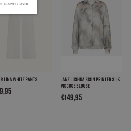
DETAILS WEERGEVEN
countbeheer. De
ipt.com-service om
en. De cookie-
m correct te
ookie
ar Lina white pants
Jane Lushka SisiN printed silk
d met het oog op
viscose blouse
9,95
lyseren om te
€
149,95
 wordt
jke gebruiker
ijst te beheren