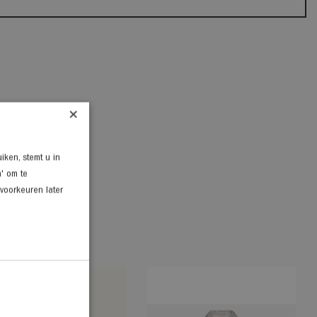
×
iken, stemt u in
n' om te
 voorkeuren later