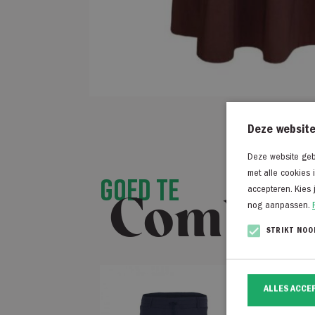
Deze website
Deze website gebr
met alle cookies 
Goed te
accepteren. Kies 
Combin
nog aanpassen.
STRIKT NOO
ALLES ACCE