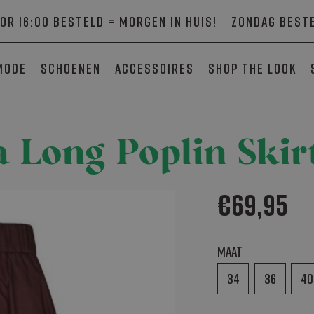
or 16:00 besteld = morgen in huis!
Zondag beste
mode
Schoenen
Accessoires
SHOP THE LOOK
a Long Poplin Ski
€
69,95
Maat
34
36
40