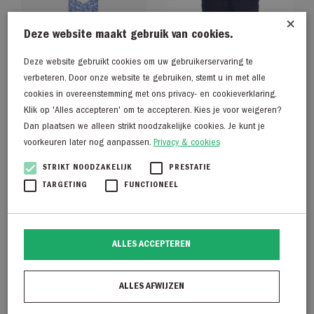
×
Deze website maakt gebruik van cookies.
Deze website gebruikt cookies om uw gebruikerservaring te
verbeteren. Door onze website te gebruiken, stemt u in met alle
cookies in overeenstemming met ons privacy- en cookieverklaring.
Klik op 'Alles accepteren' om te accepteren. Kies je voor weigeren?
Dan plaatsen we alleen strikt noodzakelijke cookies. Je kunt je
voorkeuren later nog aanpassen.
Privacy & cookies
Fabienne Chapot Sandy
TQ Amsterdam Carrie
STRIKT NOODZAKELIJK
PRESTATIE
Dress
donkerblauw
TARGETING
FUNCTIONEEL
€
159,99
€
69,99
€
80,00
ALLES ACCEPTEREN
ALLES AFWIJZEN