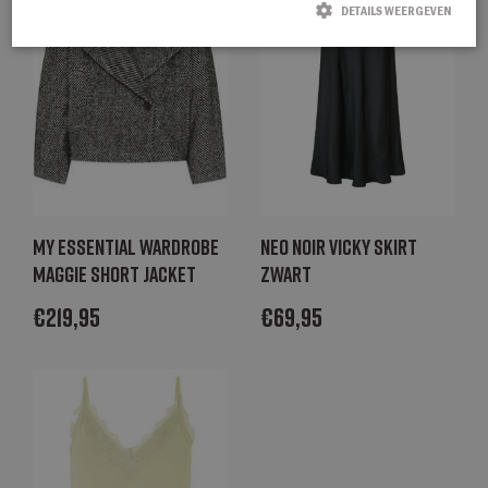
DETAILS WEERGEVEN
Strikt noodzakelijk
Prestatie
Targeting
Functioneel
Strikt noodzakelijke cookies maken de kernfunctionaliteiten van de website
mogelijk, zoals gebruikersaanmelding en accountbeheer. De website kan niet
goed worden gebruikt zonder de strikt noodzakelijke cookies.
Naam
Aanbieder / Domein
Vervaldatum
Omschrijving
CookieScriptConsent
CookieScript
1 maand
Deze cookie
degroenelantaarnmode.nl
wordt gebruikt
My Essential Wardrobe
Neo Noir Vicky skirt
door de Cookie-
Maggie short jacket
zwart
Script.com-
service om de
cookievoorkeure
€
219,95
€
69,95
van bezoekers
te onthouden.
De cookie-
banner van
Cookie-
Script.com is
noodzakelijk om
correct te
werken.
_GRECAPTCHA
Google LLC
6 maanden
Google
www.google.com
reCAPTCHA