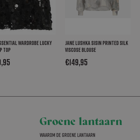
countbeheer. De
ipt.com-service om
en. De cookie-
ssential Wardrobe Lucky
Jane Lushka SisiN printed silk
m correct te
p top
viscose blouse
ookie
9,95
€
149,95
d met het oog op
lyseren om te
 wordt
jke gebruiker
ijst te beheren
Groene lantaarn
s
als realtime
Waarom De Groene Lantaarn