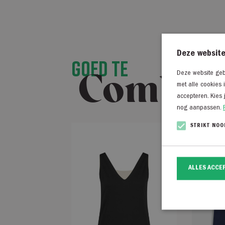
Deze website
Goed te
Combin
Deze website gebr
met alle cookies 
accepteren. Kies 
nog aanpassen.
STRIKT NOO
ALLES ACCE