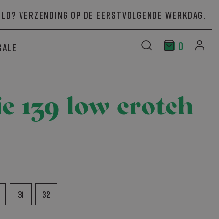
ld? Verzending op de eerstvolgende werkdag.
0
Sale
e 139 low crotch
31
32