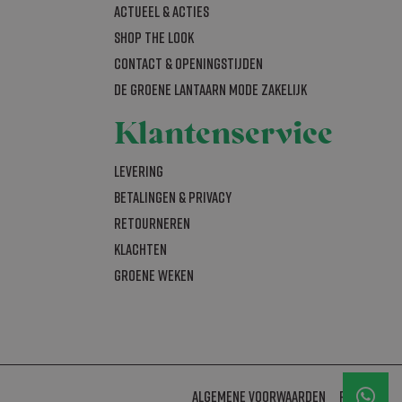
bleclick en voert
Actueel & acties
om de sessiestatus
uiker de website
nties die de
SHOP THE LOOK
t hij de genoemde
al Analytics -
Contact & openingstijden
gemeen gebruikte
bruikt om unieke
 Analytics en
De Groene Lantaarn mode zakelijk
rig gegenereerd
rken (throttle
nomen in elk
bezoekers-,
Klantenservice
r de
bleClick
n of de browser
ersteunt.
Levering
bleclick en voert
uiker de website
Betalingen & Privacy
nties die de
t hij de genoemde
Retourneren
Klachten
iging van de site
Groene Weken
om de sessiestatus
. Het slaat een
werkt deze bij en
Algemene voorwaarden
Privacy
 bij te houden.