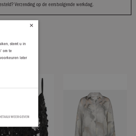
steld? Verzending op de eerstvolgende werkdag.
×
iken, stemt u in
n' om te
 voorkeuren later
DETAILS WEERGEVEN