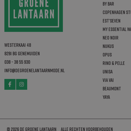
_gcl_au
By Bar
_ga_B5K9FM0W
Copenhagen St
_ga
Est'seven
_gat_gtag_UA
My Essential 
Neo Noir
test_cookie
Westerkaai 48
Nukus
8281 BG Genemuiden
Opus
sbjs_first_add
IDE
038 - 38 55 930
Rino & Pelle
sbjs_udata
info@degroenelantaarnmode.nl
Unisa
sbjs_migration
Via Vai
sbjs_current
Beaumont
ak_bmsc
YAYA
_ga_2NGWLLXW
sbjs_first
_gid
© 2026 de Groene Lantaarn
Alle rechten voorbehouden