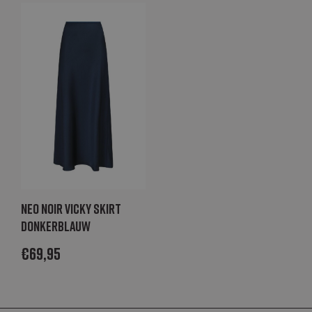
werken.
_GRECAPTCHA
Google LLC
6 maanden
Google
www.google.com
reCAPTCHA
plaatst een
noodzakelijke
cookie
(_GRECAPTCHA)
wanneer deze
wordt uitgevoerd
met het oog op
de risicoanalyse
_abck
Akamai Technologies
1 jaar
Deze cookie
.list-manage.com
wordt gebruikt
om verkeer te
analyseren om
te bepalen of
het
geautomatiseer
verkeer is dat
Neo Noir Vicky skirt
wordt
donkerblauw
gegenereerd
door IT-systemen
of een
€
69,95
menselijke
gebruiker