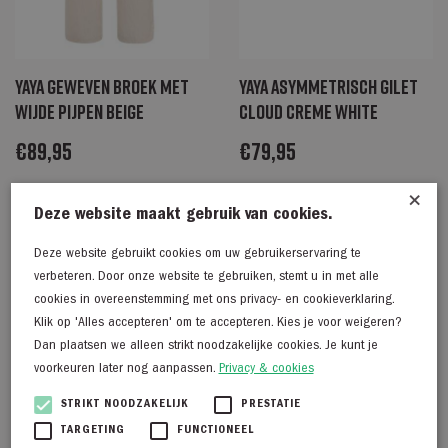
Yaya Geweven broek met
Yaya Asymmetrisch gilet
wijde pijpen beige
CLOUD CREME WHITE
€
89,95
€
79,95
×
Deze website maakt gebruik van cookies.
Deze website gebruikt cookies om uw gebruikerservaring te
verbeteren. Door onze website te gebruiken, stemt u in met alle
cookies in overeenstemming met ons privacy- en cookieverklaring.
Klik op 'Alles accepteren' om te accepteren. Kies je voor weigeren?
Dan plaatsen we alleen strikt noodzakelijke cookies. Je kunt je
voorkeuren later nog aanpassen.
Privacy & cookies
STRIKT NOODZAKELIJK
PRESTATIE
TARGETING
FUNCTIONEEL