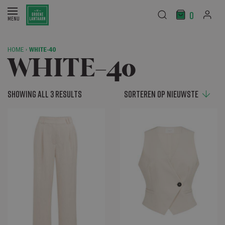
0
HOME
›
WHITE-40
WHITE-40
Showing all 3 results