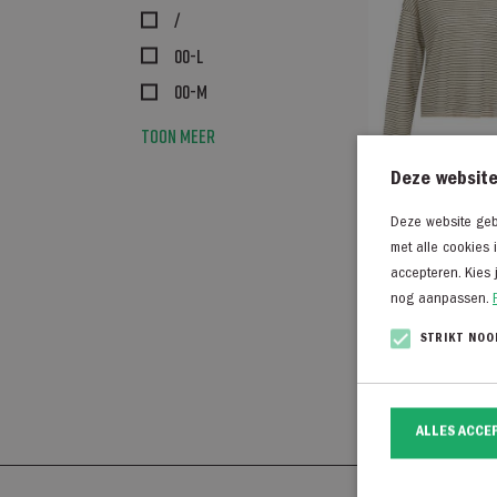
/
00-L
00-M
Toon meer
Deze website
Deze website gebr
Yaya Fijngebreide
met alle cookies 
gestreepte trui 
accepteren. Kies 
BEIGE
nog aanpassen.
€
59,95
STRIKT NOO
ALLES ACCE