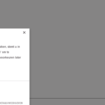
×
iken, stemt u in
n' om te
 voorkeuren later
DETAILS WEERGEVEN