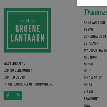
Dame
Anna van Toor
Strikt noodzakelij
website kan niet go
By Bar
Naam
Copenhagen St
CookieScriptCo
Est'seven
My Essential 
Neo Noir
_GRECAPTCHA
Westerkaai 48
Nukus
8281 BG Genemuiden
Opus
_abck
038 - 38 55 930
Rino & Pelle
info@degroenelantaarnmode.nl
Unisa
Via Vai
Naam
Aanbi
Naam
Beaumont
bm_sz
The R
Naam
Group
bm_sv
YAYA
.list-
_fbp