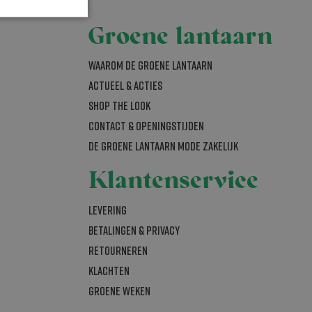
Groene lantaarn
Waarom De Groene Lantaarn
countbeheer. De
Actueel & acties
SHOP THE LOOK
ipt.com-service om
Contact & openingstijden
en. De cookie-
m correct te
De Groene Lantaarn mode zakelijk
ookie
Klantenservice
d met het oog op
Levering
lyseren om te
 wordt
Betalingen & Privacy
jke gebruiker
Retourneren
Klachten
Groene Weken
ijst te beheren
s