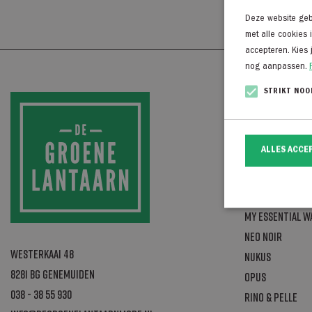
Deze website gebr
met alle cookies 
accepteren. Kies 
nog aanpassen.
STRIKT NOO
Dame
Anna van Toor
ALLES ACCE
By Bar
Copenhagen St
Est'seven
My Essential 
Neo Noir
Westerkaai 48
Nukus
Strikt noodzakelij
website kan niet go
8281 BG Genemuiden
Opus
Naam
038 - 38 55 930
Rino & Pelle
CookieScriptCo