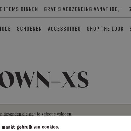
e items binnen
Gratis verzending vanaf 100,-
mode
Schoenen
Accessoires
SHOP THE LOOK
OWN-XS
 gevonden die aan je selectie voldoen.
 maakt gebruik van cookies.