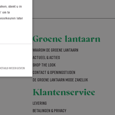
iken, stemt u in
n' om te
 voorkeuren later
Groene lantaarn
Waarom De Groene Lantaarn
Actueel & acties
SHOP THE LOOK
DETAILS WEERGEVEN
Contact & openingstijden
De Groene Lantaarn mode zakelijk
Klantenservice
countbeheer. De
Levering
Betalingen & Privacy
ipt.com-service om