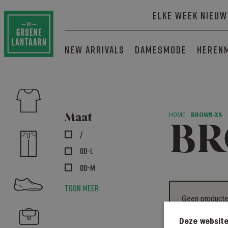
Elke week nieuw
New arrivals
Damesmode
Heren
Maat
HOME
›
BROWN-XS
BR
/
00-L
00-M
Toon meer
Geen producten
Deze website