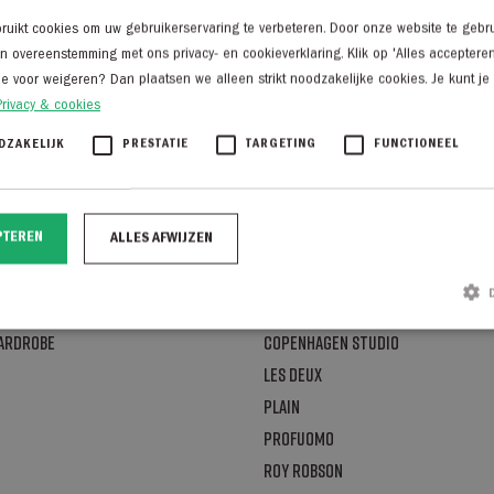
uikt cookies om uw gebruikerservaring te verbeteren. Door onze website te gebru
in overeenstemming met ons privacy- en cookieverklaring. Klik op 'Alles acceptere
je voor weigeren? Dan plaatsen we alleen strikt noodzakelijke cookies. Je kunt je
Privacy & cookies
DZAKELIJK
PRESTATIE
TARGETING
FUNCTIONEEL
s
Heren
Atelier noterman
PTEREN
ALLES AFWIJZEN
Born with appetite
udio
Cast Iron
Cavallaro
Wardrobe
Copenhagen Studio
Strikt noodzakelijk
Prestatie
Targeting
Functioneel
Les Deux
Plain
ke cookies maken de kernfunctionaliteiten van de website mogelijk, zoals gebruikersaanmelding en ac
ed worden gebruikt zonder de strikt noodzakelijke cookies.
Profuomo
Aanbieder / Domein
Vervaldatum
Omschrijving
Roy robson
nsent
CookieScript
1 maand
Deze cookie wordt gebruikt door de Cookie-Scr