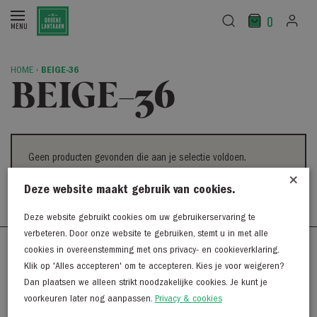
0
HOME
›
BEIGE-36
BEIGE-36
Geen producten gevonden die aan je selectie voldoen.
×
Deze website maakt gebruik van cookies.
Deze website gebruikt cookies om uw gebruikerservaring te
verbeteren. Door onze website te gebruiken, stemt u in met alle
cookies in overeenstemming met ons privacy- en cookieverklaring.
Westerkaai 48
Klik op 'Alles accepteren' om te accepteren. Kies je voor weigeren?
8281 BG Genemuiden
Dan plaatsen we alleen strikt noodzakelijke cookies. Je kunt je
038 - 38 55 930
voorkeuren later nog aanpassen.
Privacy & cookies
info@degroenelantaarnmode.nl