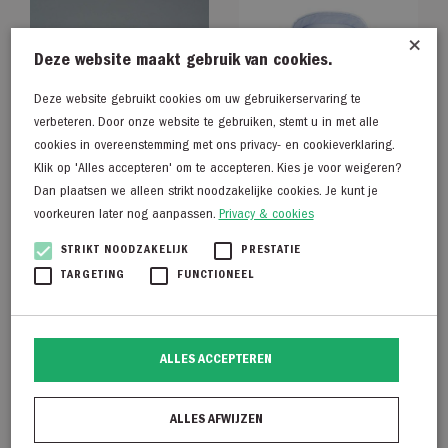
×
Deze website maakt gebruik van cookies.
Deze website gebruikt cookies om uw gebruikerservaring te
verbeteren. Door onze website te gebruiken, stemt u in met alle
cookies in overeenstemming met ons privacy- en cookieverklaring.
Klik op 'Alles accepteren' om te accepteren. Kies je voor weigeren?
Dan plaatsen we alleen strikt noodzakelijke cookies. Je kunt je
voorkeuren later nog aanpassen.
Privacy & cookies
STRIKT NOODZAKELIJK
PRESTATIE
Copenhagen Studio
Profuomo PP2HC0011
TARGETING
FUNCTIONEEL
CPH40 vitello
€
129,95
€
199,95
ALLES ACCEPTEREN
ALLES AFWIJZEN