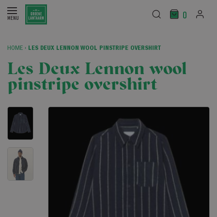
0
HOME
›
LES DEUX LENNON WOOL PINSTRIPE OVERSHIRT
Les Deux Lennon wool
pinstripe overshirt