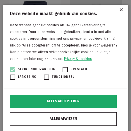
×
Deze website maakt gebruik van cookies.
Deze website gebruikt cookies om uw gebruikerservaring te
verbeteren. Door onze website te gebruiken, stemt u in met alle
cookies in overeenstemming met ons privacy- en cookieverklaring.
Klik op 'Alles accepteren' om te accepteren. Kies je voor weigeren?
Dan plaatsen we alleen strikt noodzakelijke cookies. Je kunt je
voorkeuren later nog aanpassen.
Privacy & cookies
STRIKT NOODZAKELIJK
PRESTATIE
TQ Amsterdam Carrie
Opus Fengani
TARGETING
FUNCTIONEEL
donkerblauw
€
79,99
€
69,99
ALLES ACCEPTEREN
ALLES AFWIJZEN