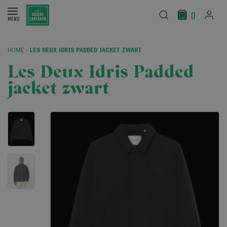
0
HOME
›
LES DEUX IDRIS PADDED JACKET ZWART
Les Deux Idris Padded
jacket zwart