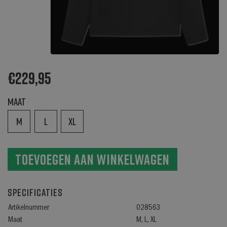
€
229,95
Maat
M
L
XL
Toevoegen aan winkelwagen
Specificaties
Artikelnummer
028563
Maat
M, L, XL