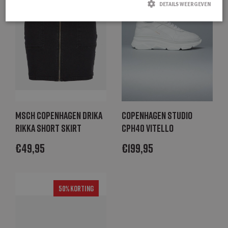
DETAILS WEERGEVEN
Strikt noodzakelijk
Prestatie
Targeting
Functioneel
Strikt noodzakelijke cookies maken de kernfunctionaliteiten van de website
mogelijk, zoals gebruikersaanmelding en accountbeheer. De website kan niet
goed worden gebruikt zonder de strikt noodzakelijke cookies.
Naam
Aanbieder / Domein
Vervaldatum
Omschrijving
CookieScriptConsent
CookieScript
1 maand
Deze cookie
degroenelantaarnmode.nl
wordt gebruikt
Msch Copenhagen Drika
Copenhagen Studio
door de Cookie-
Rikka Short Skirt
CPH40 vitello
Script.com-
service om de
cookievoorkeure
€
49,95
€
199,95
van bezoekers
te onthouden.
De cookie-
banner van
Cookie-
Script.com is
50% Korting
noodzakelijk om
correct te
werken.
_GRECAPTCHA
Google LLC
6 maanden
Google
www.google.com
reCAPTCHA