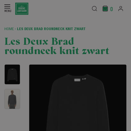
0
HOME
›
LES DEUX BRAD ROUNDNECK KNIT ZWART
Les Deux Brad
roundneck knit zwart