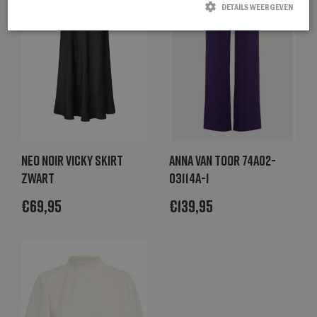
DETAILS WEERGEVEN
Strikt noodzakelijk
Prestatie
Targeting
Functioneel
Strikt noodzakelijke cookies maken de kernfunctionaliteiten van de website
mogelijk, zoals gebruikersaanmelding en accountbeheer. De website kan niet
goed worden gebruikt zonder de strikt noodzakelijke cookies.
Naam
Aanbieder / Domein
Vervaldatum
Omschrijving
CookieScriptConsent
CookieScript
1 maand
Deze cookie
degroenelantaarnmode.nl
wordt gebruikt
Neo Noir Vicky skirt
Anna van Toor 74a02-
door de Cookie-
zwart
03114A-1
Script.com-
service om de
cookievoorkeure
€
69,95
€
139,95
van bezoekers
te onthouden.
De cookie-
banner van
Cookie-
Script.com is
noodzakelijk om
correct te
werken.
_GRECAPTCHA
Google LLC
6 maanden
Google
www.google.com
reCAPTCHA