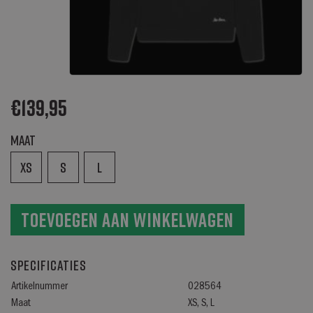
€
139,95
Maat
XS
S
L
Toevoegen aan winkelwagen
Specificaties
Artikelnummer
028564
Maat
XS, S, L