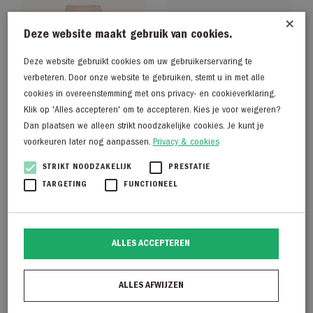
×
Deze website maakt gebruik van cookies.
Deze website gebruikt cookies om uw gebruikerservaring te
verbeteren. Door onze website te gebruiken, stemt u in met alle
cookies in overeenstemming met ons privacy- en cookieverklaring.
Klik op 'Alles accepteren' om te accepteren. Kies je voor weigeren?
Dan plaatsen we alleen strikt noodzakelijke cookies. Je kunt je
voorkeuren later nog aanpassen.
Privacy & cookies
STRIKT NOODZAKELIJK
PRESTATIE
By Bar Robyn linen
Unisa Lucas F25 ver
TARGETING
FUNCTIONEEL
pants
€
189,95
€
129,95
ALLES ACCEPTEREN
ALLES AFWIJZEN