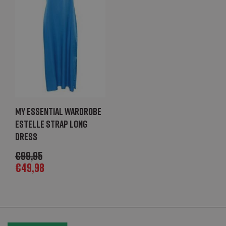
_GRECAPTCHA
Google LLC
6 maanden
Google
www.google.com
reCAPTCHA
plaatst een
noodzakelijke
cookie
(_GRECAPTCHA)
wanneer deze
wordt uitgevoerd
met het oog op
de risicoanalyse
_abck
Akamai Technologies
1 jaar
Deze cookie
.list-manage.com
wordt gebruikt
om verkeer te
My Essential Wardrobe
analyseren om
te bepalen of
Estelle strap long
het
geautomatiseer
dress
verkeer is dat
wordt
€
99,95
gegenereerd
door IT-systemen
€
49,98
of een
menselijke
gebruiker
Aanbieder /
Naam
Vervaldatum
Omschrijving