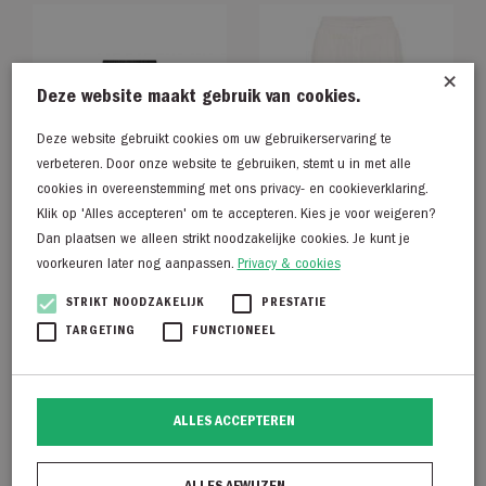
×
Deze website maakt gebruik van cookies.
Deze website gebruikt cookies om uw gebruikerservaring te
verbeteren. Door onze website te gebruiken, stemt u in met alle
cookies in overeenstemming met ons privacy- en cookieverklaring.
Klik op 'Alles accepteren' om te accepteren. Kies je voor weigeren?
Dan plaatsen we alleen strikt noodzakelijke cookies. Je kunt je
voorkeuren later nog aanpassen.
Privacy & cookies
STRIKT NOODZAKELIJK
PRESTATIE
Nukus Montreal Skirt
My Essential Wardrobe
TARGETING
FUNCTIONEEL
zwart
Dias pant linnen
€
119,95
€
89,95
ALLES ACCEPTEREN