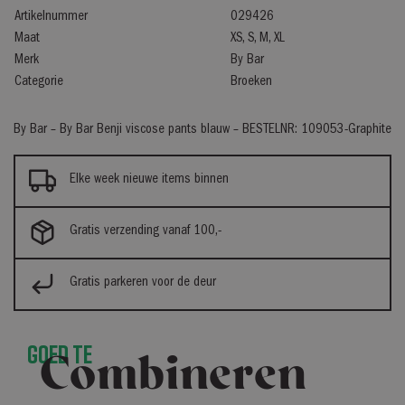
Artikelnummer
029426
Maat
XS, S, M, XL
Merk
By Bar
Categorie
Broeken
By Bar – By Bar Benji viscose pants blauw – BESTELNR: 109053-Graphite
Elke week nieuwe items binnen
Gratis verzending vanaf 100,-
Gratis parkeren voor de deur
Goed te
Combineren