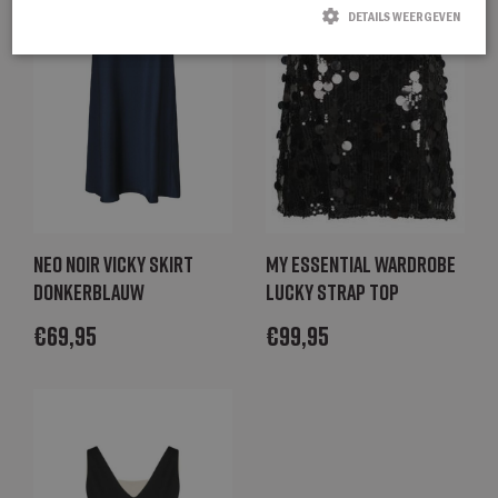
DETAILS WEERGEVEN
Strikt noodzakelijk
Prestatie
Targeting
Functioneel
Strikt noodzakelijke cookies maken de kernfunctionaliteiten van de website
mogelijk, zoals gebruikersaanmelding en accountbeheer. De website kan niet
goed worden gebruikt zonder de strikt noodzakelijke cookies.
Naam
Aanbieder / Domein
Vervaldatum
Omschrijving
CookieScriptConsent
CookieScript
1 maand
Deze cookie
degroenelantaarnmode.nl
wordt gebruikt
Neo Noir Vicky skirt
My Essential Wardrobe
door de Cookie-
Script.com-
donkerblauw
Lucky strap top
service om de
cookievoorkeure
€
69,95
€
99,95
van bezoekers
te onthouden.
De cookie-
banner van
Cookie-
Script.com is
noodzakelijk om
correct te
werken.
_GRECAPTCHA
Google LLC
6 maanden
Google