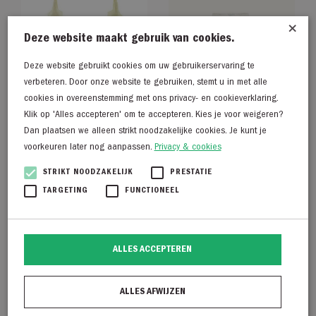
×
Deze website maakt gebruik van cookies.
Deze website gebruikt cookies om uw gebruikerservaring te
verbeteren. Door onze website te gebruiken, stemt u in met alle
cookies in overeenstemming met ons privacy- en cookieverklaring.
Klik op 'Alles accepteren' om te accepteren. Kies je voor weigeren?
Dan plaatsen we alleen strikt noodzakelijke cookies. Je kunt je
voorkeuren later nog aanpassen.
Privacy & cookies
STRIKT NOODZAKELIJK
PRESTATIE
Rosemunde Strap top
By Bar Lina white pants
TARGETING
FUNCTIONEEL
geel
€
149,95
€
59,95
ALLES ACCEPTEREN
ALLES AFWIJZEN