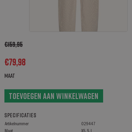
€
159,95
€
79,98
Maat
Toevoegen aan winkelwagen
Specificaties
Artikelnummer
029447
Maat
XS, S, L