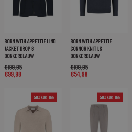
Born with Appetite Lind
Born with Appetite
jacket drop 8
Connor knit ls
donkerblauw
donkerblauw
€
199,95
€
109,95
€
99,98
€
54,98
50% Korting
50% Korting