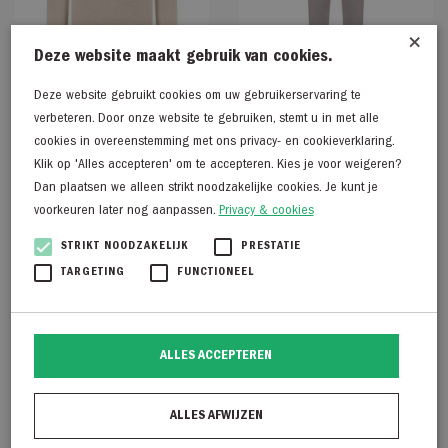
×
Deze website maakt gebruik van cookies.
Deze website gebruikt cookies om uw gebruikerservaring te
verbeteren. Door onze website te gebruiken, stemt u in met alle
cookies in overeenstemming met ons privacy- en cookieverklaring.
Born with Appetite
Born with Appetite Pedro
Klik op 'Alles accepteren' om te accepteren. Kies je voor weigeren?
Dan plaatsen we alleen strikt noodzakelijke cookies. Je kunt je
Connor knit ls sand
pants bruin
voorkeuren later nog aanpassen.
Privacy & cookies
€
109,95
€
109,95
€
54,98
STRIKT NOODZAKELIJK
€
PRESTATIE
54,98
TARGETING
FUNCTIONEEL
50% Korting
50% Korting
ALLES ACCEPTEREN
ALLES AFWIJZEN