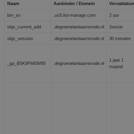
Naam
Aanbieder / Domein
Vervaldatu
bm_sv
.us5.list-manage.com
2 uur
sbjs_current_add
.degroenelantaarnmode.nl
Sessie
sbjs_session
.degroenelantaarnmode.nl
30 minuten
1 jaar 1
_ga_B5K9FM0W89
.degroenelantaarnmode.nl
maand