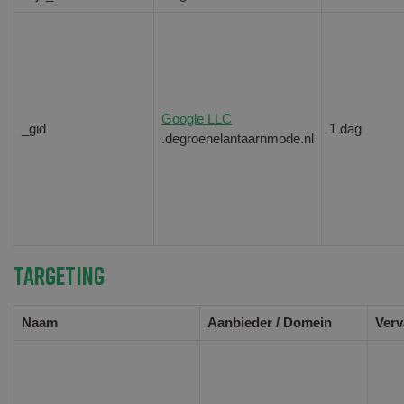
Google LLC
_gid
1 dag
.degroenelantaarnmode.nl
Targeting
Naam
Aanbieder / Domein
Verv