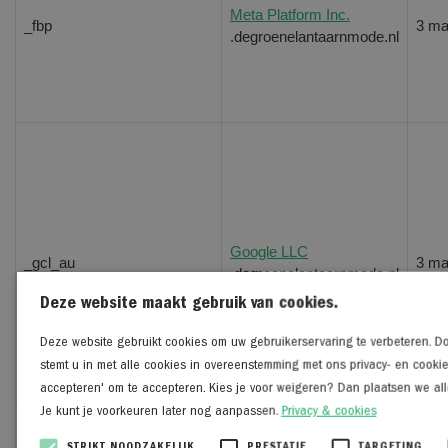
Meta Platform Inc.
_fbp
3 m
.degroenelantaarnmode.nl
Google LLC
_gcl_au
3 m
.degroenelantaarnmode.nl
Deze website maakt gebruik van cookies.
Deze website gebruikt cookies om uw gebruikerservaring te verbeteren. Do
stemt u in met alle cookies in overeenstemming met ons privacy- en cookieve
accepteren' om te accepteren. Kies je voor weigeren? Dan plaatsen we alle
Je kunt je voorkeuren later nog aanpassen.
Privacy & cookies
STRIKT NOODZAKELIJK
PRESTATIE
TARGETING