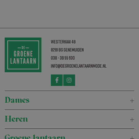
Westerkaai 48
8281 BG Genemuiden
038 - 38 55 930
info@degroenelantaarnmode.nl
Dames
Heren
Groene lantaarn