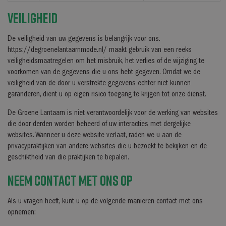
berekenen voor de
test_cookie
Google LLC
15 minuten
Deze 
.doubleclick.net
Doub
Veiligheid
sbjs_first_add
.degroenelantaarnmode.nl
Sessie
bepal
websi
sbjs_udata
.degroenelantaarnmode.nl
Sessie
De veiligheid van uw gegevens is belangrijk voor ons.
IDE
Google LLC
1 jaar
Deze 
.doubleclick.net
Doubl
sbjs_migrations
.degroenelantaarnmode.nl
Sessie
https://degroenelantaarnmode.nl/ maakt gebruik van een reeks
hoe 
gebru
veiligheidsmaatregelen om het misbruik, het verlies of de wijziging te
sbjs_current
.degroenelantaarnmode.nl
Sessie
die 
voorkomen van de gegevens die u ons hebt gegeven. Omdat we de
voord
ak_bmsc
Akamai Technologies
2 uur
Gebruikt door Aka
veiligheid van de door u verstrekte gegevens echter niet kunnen
.us5.list-manage.com
van de site te op
garanderen, dient u op eigen risico toegang te krijgen tot onze dienst.
_ga_2NGWLLXWHB
.degroenelantaarnmode.nl
1 jaar 1
Deze cookie wordt
maand
sessiestatus te 
De Groene Lantaarn is niet verantwoordelijk voor de werking van websites
sbjs_first
.degroenelantaarnmode.nl
Sessie
die door derden worden beheerd of uw interacties met dergelijke
_gid
Google LLC
1 dag
Deze cookie wordt 
websites. Wanneer u deze website verlaat, raden we u aan de
.degroenelantaarnmode.nl
slaat een unieke
privacypraktijken van andere websites die u bezoekt te bekijken en de
en werkt deze bij
paginaweergaven 
geschiktheid van die praktijken te bepalen.
Neem contact met ons op
Als u vragen heeft, kunt u op de volgende manieren contact met ons
opnemen: