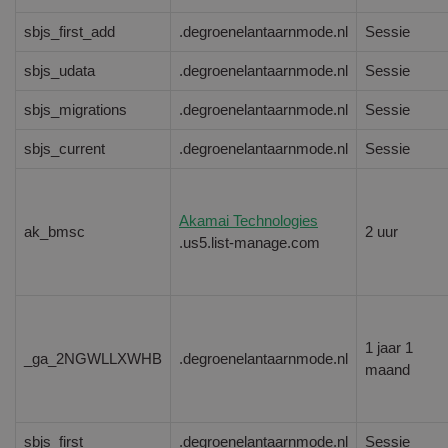
sbjs_first_add
.degroenelantaarnmode.nl
Sessie
sbjs_udata
.degroenelantaarnmode.nl
Sessie
sbjs_migrations
.degroenelantaarnmode.nl
Sessie
sbjs_current
.degroenelantaarnmode.nl
Sessie
Akamai Technologies
ak_bmsc
2 uur
.us5.list-manage.com
1 jaar 1
_ga_2NGWLLXWHB
.degroenelantaarnmode.nl
maand
sbjs_first
.degroenelantaarnmode.nl
Sessie