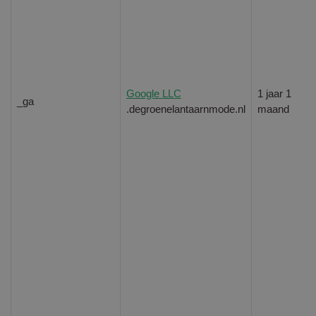
Google LLC
1 jaar 1
_ga
.degroenelantaarnmode.nl
maand