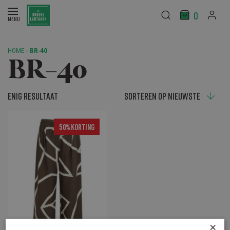
0
HOME
›
BR-40
BR-40
Enig resultaat
50% Korting
×