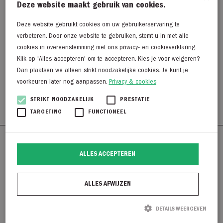
Deze website maakt gebruik van cookies.
Deze website gebruikt cookies om uw gebruikerservaring te
verbeteren. Door onze website te gebruiken, stemt u in met alle
Yaya Broek met print
cookies in overeenstemming met ons privacy- en cookieverklaring.
CHOCOLATE MARTINI BR
Klik op 'Alles accepteren' om te accepteren. Kies je voor weigeren?
Dan plaatsen we alleen strikt noodzakelijke cookies. Je kunt je
€
79,95
voorkeuren later nog aanpassen.
Privacy & cookies
€
39,98
STRIKT NOODZAKELIJK
PRESTATIE
TARGETING
FUNCTIONEEL
Westerkaai 48
ALLES ACCEPTEREN
8281 BG Genemuiden
038 - 38 55 930
ALLES AFWIJZEN
info@degroenelantaarnmode.nl
DETAILS WEERGEVEN