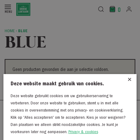
0
HOME
›
BLUE
BLUE
Geen producten gevonden die aan je selectie voldoen.
×
Deze website maakt gebruik van cookies.
Deze website gebruikt cookies om uw gebruikerservaring te
verbeteren. Door onze website te gebruiken, stemt u in met alle
cookies in overeenstemming met ons privacy- en cookieverklaring.
Westerkaai 48
Klik op 'Alles accepteren' om te accepteren. Kies je voor weigeren?
8281 BG Genemuiden
Dan plaatsen we alleen strikt noodzakelijke cookies. Je kunt je
038 - 38 55 930
voorkeuren later nog aanpassen.
Privacy & cookies
info@degroenelantaarnmode.nl