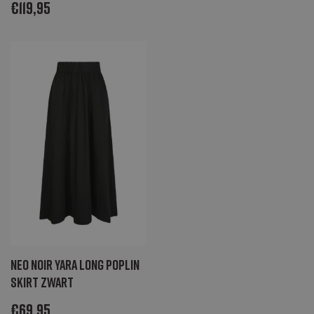
deze bij en wordt
€
119,95
gebruikt om
paginaweergaven
te tellen en bij te
houden.
Neo Noir Yara Long Poplin
Skirt zwart
€
69,95