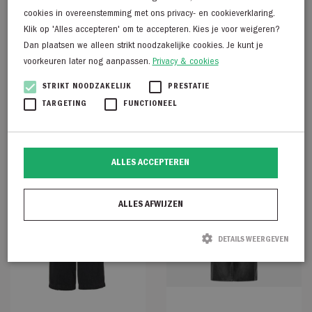
cookies in overeenstemming met ons privacy- en cookieverklaring.
Klik op 'Alles accepteren' om te accepteren. Kies je voor weigeren?
Cavallaro Milacio Turtle
Anna van Toor 43a06-
Dan plaatsen we alleen strikt noodzakelijke cookies. Je kunt je
Neck Pullover zwart
03799
voorkeuren later nog aanpassen.
Privacy & cookies
€
139,95
€
139,95
STRIKT NOODZAKELIJK
PRESTATIE
TARGETING
FUNCTIONEEL
ALLES ACCEPTEREN
ALLES AFWIJZEN
DETAILS WEERGEVEN
Strikt noodzakelijk
Prestatie
Targeting
Functioneel
Strikt noodzakelijke cookies maken de kernfunctionaliteiten van de website