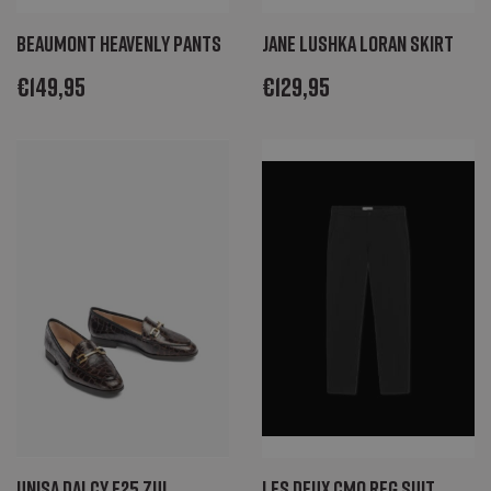
mogelijk, zoals gebruikersaanmelding en accountbeheer. De website kan niet
goed worden gebruikt zonder de strikt noodzakelijke cookies.
Beaumont HEAVENLY Pants
Jane Lushka Loran Skirt
Naam
Aanbieder / Domein
Vervaldatum
Omschrijving
€
149,95
€
129,95
CookieScriptConsent
CookieScript
1 maand
Deze cookie
degroenelantaarnmode.nl
wordt gebruikt
door de Cookie-
Script.com-
service om de
cookievoorkeure
van bezoekers
te onthouden.
De cookie-
banner van
Cookie-
Script.com is
noodzakelijk om
correct te
werken.
_GRECAPTCHA
Google LLC
6 maanden
Google
www.google.com
reCAPTCHA
plaatst een
noodzakelijke
cookie
(_GRECAPTCHA)
wanneer deze
wordt uitgevoerd
met het oog op
Unisa Dalcy F25 zul
Les Deux Cmo reg suit
de risicoanalyse