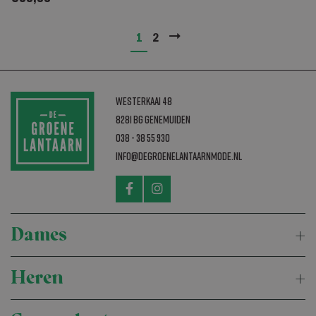
1
2
Westerkaai 48
8281 BG Genemuiden
038 - 38 55 930
info@degroenelantaarnmode.nl
Dames
Heren