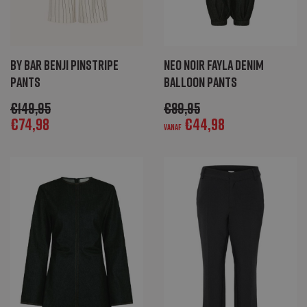
By Bar Benji pinstripe
Neo Noir Fayla denim
pants
balloon pants
€
149,95
€
89,95
€
74,98
€
44,98
Vanaf