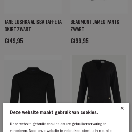
Jane Lushka Alissa taffeta
Beaumont JAMES Pants
skirt zwart
zwart
€
149,95
€
139,95
×
Deze website maakt gebruik van cookies.
Deze website gebruikt cookies om uw gebruikerservaring te
verbeteren. Door onze website te gebruiken, stemt u in met alle